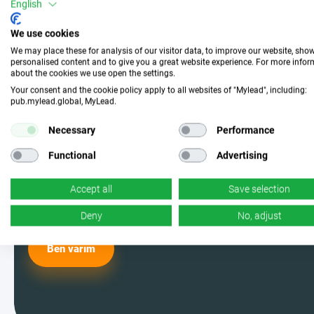
Bize katılın ve
English
mükemmel kampanyayı
We use cookies
We may place these for analysis of our visitor data, to improve our website, sho
seçin
personalised content and to give you a great website experience. For more info
about the cookies we use open the settings.
Your consent and the cookie policy apply to all websites of "Mylead", including:
pub.mylead.global, MyLead.
MyLead kullanıcılarından biri olun ve
en etkili kampanyalardan seçim
Necessary
Performance
yapın. Evet, doğru okudunuz -
Functional
Advertising
bunlardan bolca var.
Accept all
Save selection
Deny
No, adjust
Ben varım