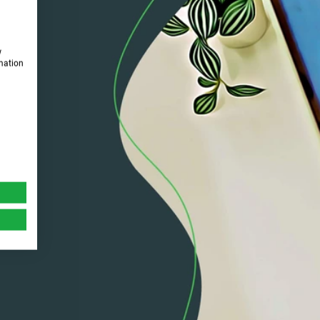
w
rmation