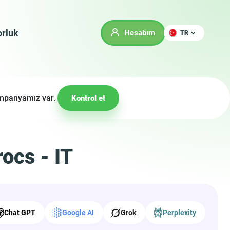
rluk
Hesabım
TR
kampanyamız var.
Kontrol et
ocs - IT
Chat GPT
Google AI
Grok
Perplexity