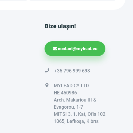
Bize ulaşın!
contact@mylead.eu
+35 796 999 698
MYLEAD CY LTD
HE 450986
Arch. Makariou III &
Evagorou, 1-7
MITSI 3, 1. Kat, Ofis 102
1065, Lefkoşa, Kıbrıs