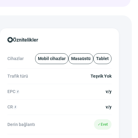
Öznitelikler
Cihazlar
Mobil cihazlar
Masaüstü
Tablet
Trafik türü
Teşvik Yok
EPC
v/y
CR
v/y
Derin bağlantı
✓
Evet