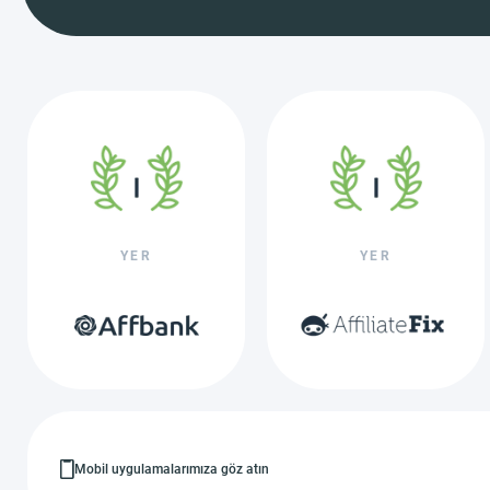
YER
YER
Mobil uygulamalarımıza göz atın