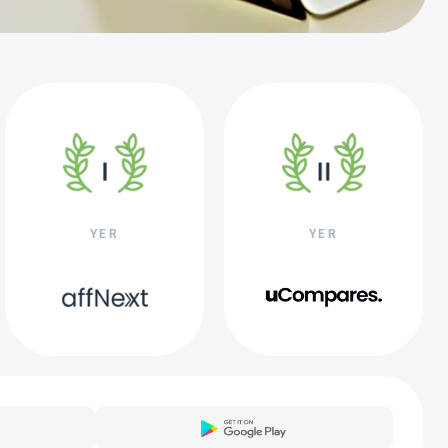
YER
YER