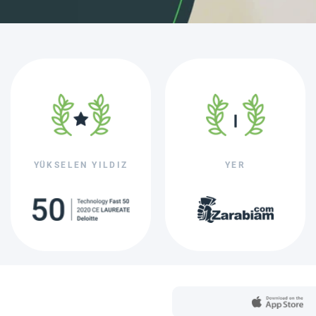
YÜKSELEN YILDIZ
YER