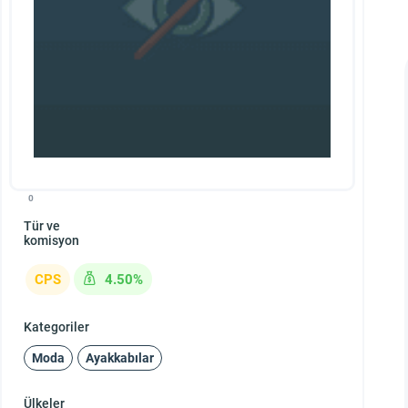
0
Tür ve
komisyon
CPS
4.50%
Kategoriler
Moda
Ayakkabılar
Ülkeler