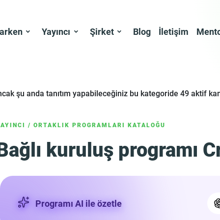
larken
Yayıncı
Şirket
Blog
İletişim
Mento
ancak şu anda tanıtım yapabileceğiniz bu kategoride 49 aktif 
YAYINCI
/
ORTAKLIK PROGRAMLARI KATALOĞU
Bağlı kuruluş programı Cr
Programı AI ile özetle