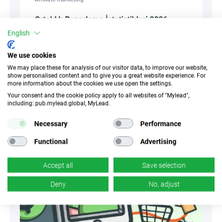
Ortaklık Pazarlama İstatistikleri 2026:
Pazar Büyüklüğü, Kazançlar ve Gelecek
English
Trendler
We use cookies
We may place these for analysis of our visitor data, to improve our website,
show personalised content and to give you a great website experience. For
Alicja Jedrasik
more information about the cookies we use open the settings.
17 Mayıs 2026
164
Your consent and the cookie policy apply to all websites of "Mylead",
including: pub.mylead.global, MyLead.
Necessary
Performance
Functional
Advertising
Accept all
Save selection
Deny
No, adjust