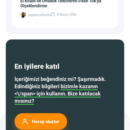
El Kitabı ile Ortaklık Tekliflerini 0'dan 10K'ya
Ölçeklendirme
0 Mayıs 2026
jagodazielinska
En iyilere katıl
İçeriğimizi beğendiniz mi? Şaşırmadık.
Edindiğiniz bilgileri
bizimle kazanın
<\/span> için kullanın. Bize katılacak
mısınız?
Hesap oluştur