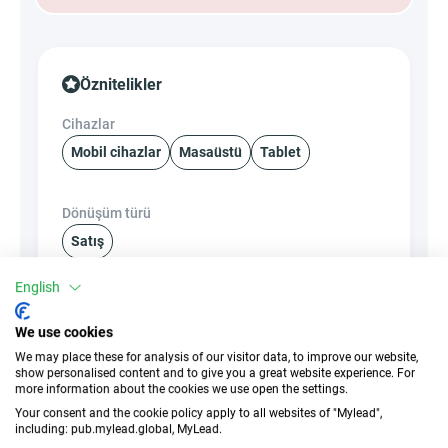
Öznitelikler
Cihazlar
Mobil cihazlar
Masaüstü
Tablet
Dönüşüm türü
Satış
English
Trafik türü
EPC
Teşvik Yok
v/y
We use cookies
We may place these for analysis of our visitor data, to improve our website,
show personalised content and to give you a great website experience. For
CR
Derin bağlantı
more information about the cookies we use open the settings.
v/y
✓
Evet
Your consent and the cookie policy apply to all websites of "Mylead",
including: pub.mylead.global, MyLead.