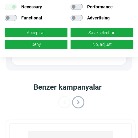
Afişler
Linki Gizle
Necessary
Performance
×
Hayır
✓
Evet
Functional
Advertising
Ürünler
Kuponlar ve
Accept all
Save selection
promosyonlar
×
Hayır
Deny
No, adjust
×
Hayır
Benzer kampanyalar