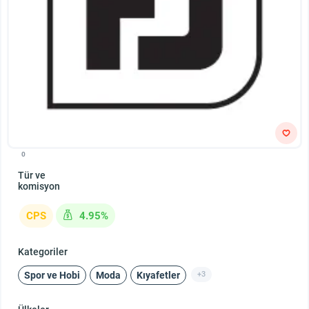
0
Tür ve
komisyon
CPS
4.95%
Kategoriler
Spor ve Hobi
Moda
Kıyafetler
+3