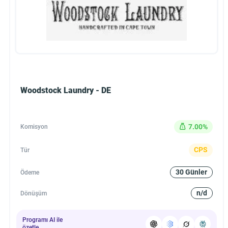
Woodstock Laundry - DE
7.00%
Komisyon
CPS
Tür
30 Günler
Ödeme
n/d
Dönüşüm
Programı AI ile
özetle