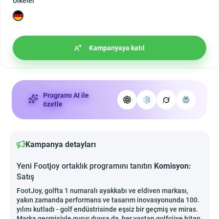
Ülkeler
Kampanyaya katıl
Programı AI ile
özetle
Kampanya detayları
Yeni Footjoy ortaklık programını tanıtın
Komisyon:
Satış
FootJoy, golfta 1 numaralı ayakkabı ve eldiven markası,
yakın zamanda performans ve tasarım inovasyonunda 100.
yılını kutladı - golf endüstrisinde eşsiz bir geçmiş ve miras.
Marka geçmişiyle gurur duysa da, her yaştan golfçüye hitap