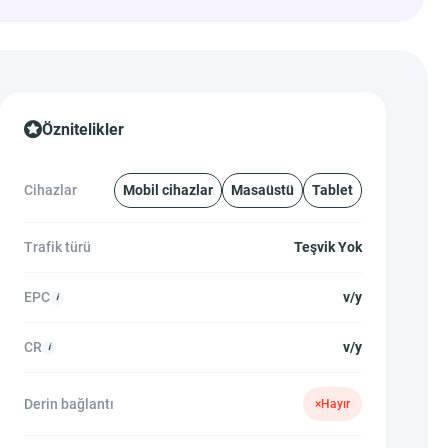
Öznitelikler
Cihazlar
Mobil cihazlar
Masaüstü
Tablet
Trafik türü
Teşvik Yok
EPC
v/y
CR
v/y
Derin bağlantı
×
Hayır