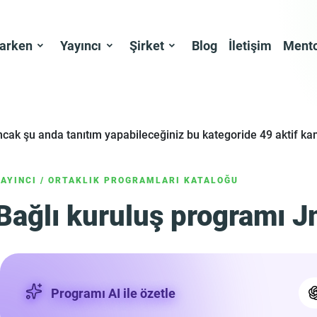
larken
Yayıncı
Şirket
Blog
İletişim
Mento
ancak şu anda tanıtım yapabileceğiniz bu kategoride 49 aktif 
YAYINCI
/
ORTAKLIK PROGRAMLARI KATALOĞU
Bağlı kuruluş programı J
Programı AI ile özetle