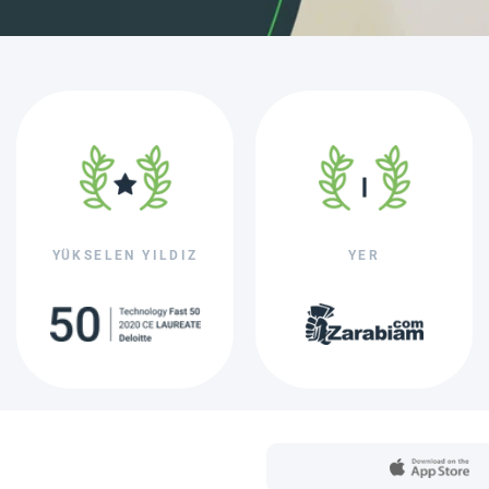
YÜKSELEN YILDIZ
YER