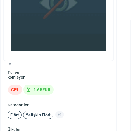
0
Tür ve
komisyon
CPL
1.65EUR
Kategoriler
Flört
Yetişkin Flört
+1
Ülkeler