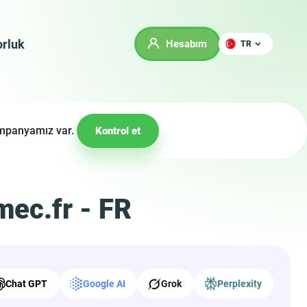
rluk
Hesabım
TR
kampanyamız var.
Kontrol et
mec.fr - FR
Chat GPT
Google AI
Grok
Perplexity