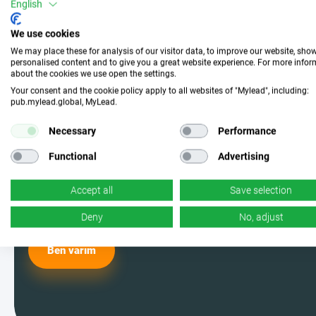
Bize katılın ve
English
mükemmel kampanyayı
We use cookies
We may place these for analysis of our visitor data, to improve our website, sho
seçin
personalised content and to give you a great website experience. For more info
about the cookies we use open the settings.
Your consent and the cookie policy apply to all websites of "Mylead", including:
pub.mylead.global, MyLead.
MyLead kullanıcılarından biri olun ve
en etkili kampanyalardan seçim
Necessary
Performance
yapın. Evet, doğru okudunuz -
Functional
Advertising
bunlardan bolca var.
Accept all
Save selection
Deny
No, adjust
Ben varım