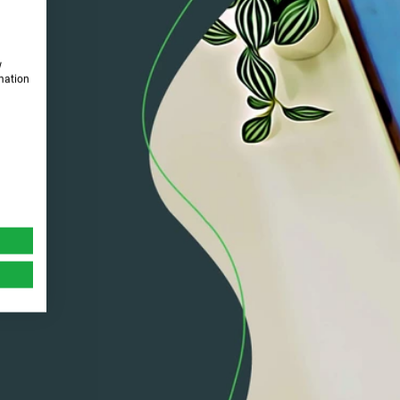
w
rmation