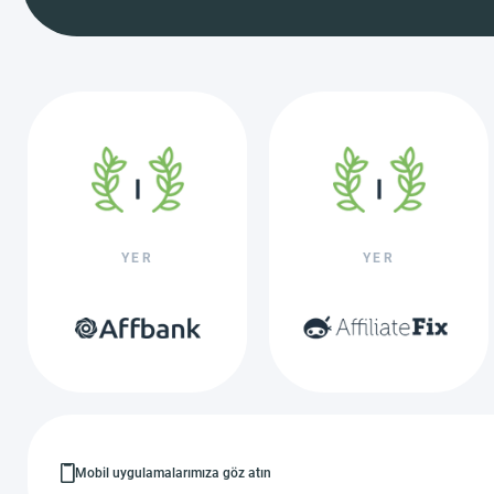
YER
YER
Mobil uygulamalarımıza göz atın