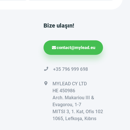
Bize ulaşın!
contact@mylead.eu
+35 796 999 698
MYLEAD CY LTD
HE 450986
Arch. Makariou III &
Evagorou, 1-7
MITSI 3, 1. Kat, Ofis 102
1065, Lefkoşa, Kıbrıs