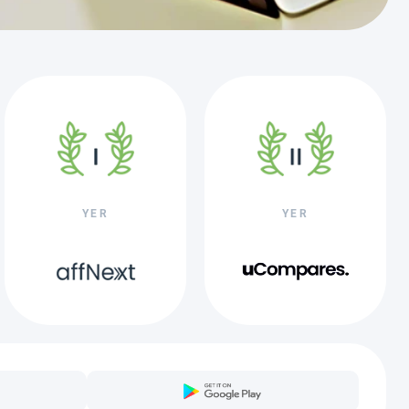
YER
YER