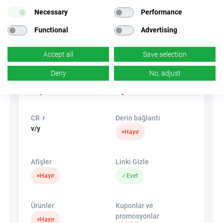
Masaüstü
Necessary
Performance
Functional
Advertising
Dönüşüm türü
Yükle
Görevi tamamla
Accept all
Save selection
Deny
No, adjust
Trafik türü
EPC
Teşvik
v/y
CR
Derin bağlantı
v/y
×
Hayır
Afişler
Linki Gizle
×
Hayır
✓
Evet
Ürünler
Kuponlar ve
promosyonlar
×
Hayır