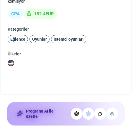
komisyon
CPA
182.4EUR
Kategoriler
Eğlence
Oyunlar
İstemci oyunları
Ülkeler
Programı AI ile
özetle