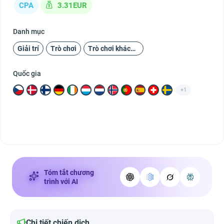
CPA
3.31EUR
Danh mục
Giải trí
Trò chơi
Trò chơi khách hàng
Quốc gia
+1
Tóm tắt chương
trình với AI
Chi tiết chiến dịch