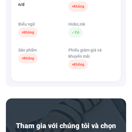
n/d
×
Không
Biểu ngữ
HideLink
×
Không
✓
Có
Sản phẩm
Phiếu giảm giá và
khuyến mãi
×
Không
×
Không
Tham gia với chúng tôi và chọn