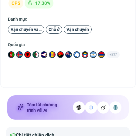
CPS
17.30%
Danh mục
Vận chuyển và Du lịch
Chỗ ở
Vận chuyển
Quốc gia
+237
Tóm tắt chương
trình với AI
Chi tiết chiến dịch