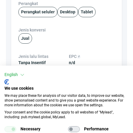
Perangkat
Perangkat seluler
Desktop
Tablet
Jenis konversi
Jual
Jenis lalu lintas
EPC
Tanpa Insentif
n/d
English
CR
Tautan dalam
2.35 %
×
Tidak
We use cookies
We may place these for analysis of our visitor data, to improve our website,
show personalised content and to give you a great website experience. For
Spanduk
SembunyikanLink
more information about the cookies we use open the settings.
Your consent and the cookie policy apply to all websites of "Mylead",
×
Tidak
✓
Ya
including: pub.mylead.global, MyLead.
Necessary
Performance
Produk
Kupon dan promosi