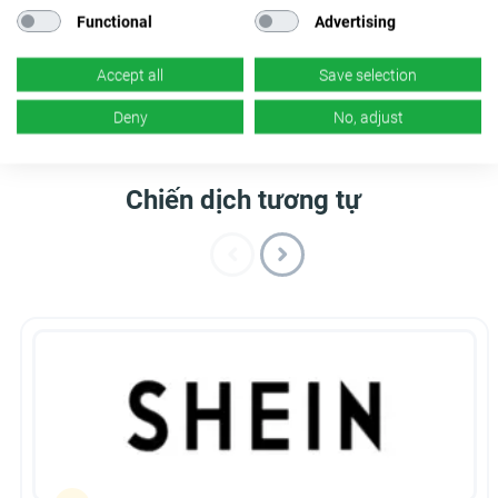
Sản phẩm
Phiếu giảm giá và
Functional
Advertising
khuyến mãi
×
Không
×
Không
Accept all
Save selection
Deny
No, adjust
Chiến dịch tương tự