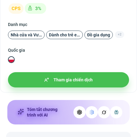
CPS
3%
Danh mục
Nhà cửa và Vườn
Dành cho trẻ em
Đồ gia dụng
+2
Quốc gia
Tham gia chiến dịch
Tóm tắt chương
trình với AI