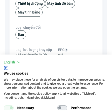
Thiết bị di động
Máy tính để bàn
Máy tính bảng
Loại chuyển đổi
Bán
Loại lưu lượng truy cập
EPC
Không khuyến khích
n/d
English
CR
Liên kết sâu
We use cookies
2.35 %
×
Không
We may place these for analysis of our visitor data, to improve our website,
show personalised content and to give you a great website experience. For
more information about the cookies we use open the settings.
Biểu ngữ
HideLink
Your consent and the cookie policy apply to all websites of "Mylead",
×
Không
✓
Có
including: pub.mylead.global, MyLead.
Necessary
Performance