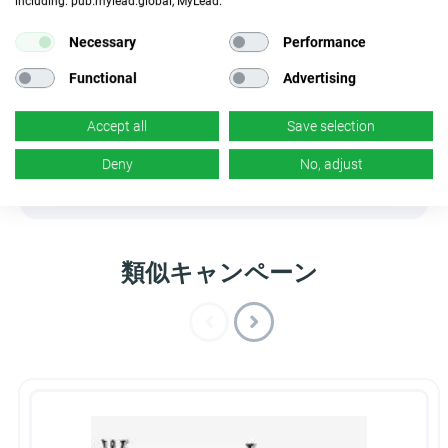
including: pub.mylead.global, MyLead.
バナー
リンクを隠す
×
いいえ
✓
はい
Necessary
Performance
Functional
Advertising
製品
クーポンとプロモーショ
ン
×
いいえ
Accept all
Save selection
×
いいえ
Deny
No, adjust
類似キャンペーン