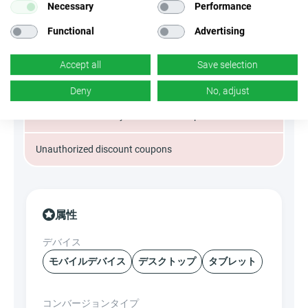
Necessary
Performance
Unauthorized banners
Functional
Advertising
Misleading
Accept all
Save selection
SEM
Deny
No, adjust
No use of Nike in any contest or sweepstakes
Unauthorized discount coupons
属性
デバイス
モバイルデバイス
デスクトップ
タブレット
コンバージョンタイプ