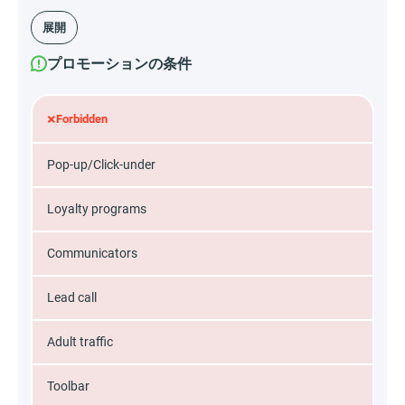
展開
プロモーションの条件
×
Forbidden
Pop-up/Click-under
Loyalty programs
Communicators
Lead call
Adult traffic
Toolbar