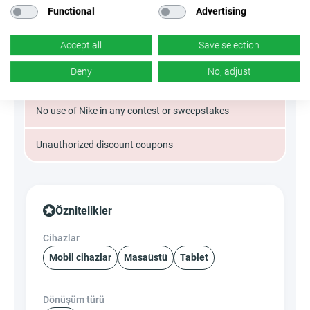
Unauthorized banners
Functional
Advertising
Misleading
Accept all
Save selection
Deny
No, adjust
SEM
No use of Nike in any contest or sweepstakes
Unauthorized discount coupons
Öznitelikler
Cihazlar
Mobil cihazlar
Masaüstü
Tablet
Dönüşüm türü