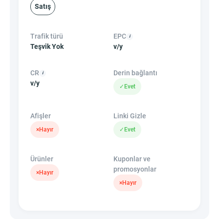
Satış
Trafik türü
EPC
Teşvik Yok
v/y
CR
Derin bağlantı
v/y
✓
Evet
Afişler
Linki Gizle
×
Hayır
✓
Evet
Ürünler
Kuponlar ve
promosyonlar
×
Hayır
×
Hayır