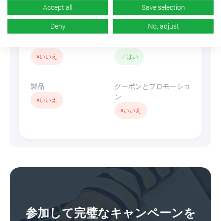
Accept all
Save selection
n/d
×
いいえ
Deny
No, adjust
バナー
リンクを隠す
×
いいえ
✓
はい
製品
クーポンとプロモーショ
ン
×
いいえ
×
いいえ
参加して完璧なキャンペーンを