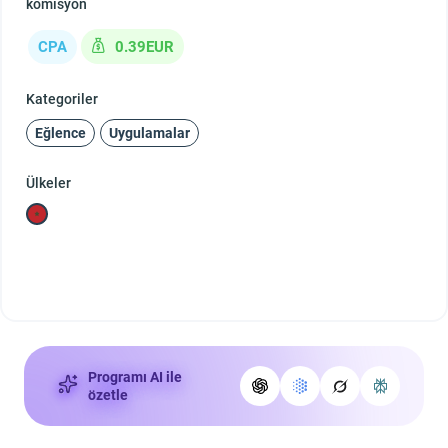
komisyon
CPA
0.39EUR
Kategoriler
Eğlence
Uygulamalar
Ülkeler
Programı AI ile
özetle