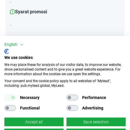
-
Syarat promosi
-
English
Atribut
We use cookies
Perangkat
We may place these for analysis of our visitor data, to improve our website,
Perangkat seluler
Desktop
Tablet
show personalised content and to give you a great website experience. For
more information about the cookies we use open the settings.
Your consent and the cookie policy apply to all websites of "Mylead",
Jenis lalu lintas
EPC
including: pub.mylead.global, MyLead.
Tanpa Insentif
541.85 EUR
Necessary
Performance
CR
Tautan dalam
Functional
Advertising
n/d
×
Tidak
Accept all
Save selection