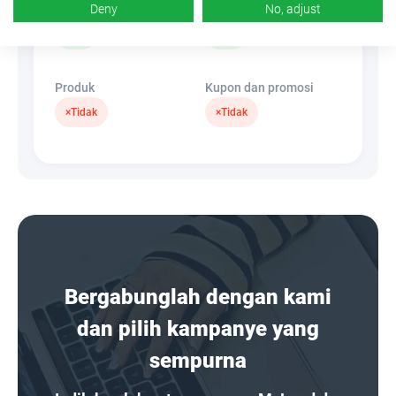
Deny
No, adjust
Spanduk
SembunyikanLink
✓
Ya
✓
Ya
Produk
Kupon dan promosi
×
Tidak
×
Tidak
Bergabunglah dengan kami
dan pilih kampanye yang
sempurna