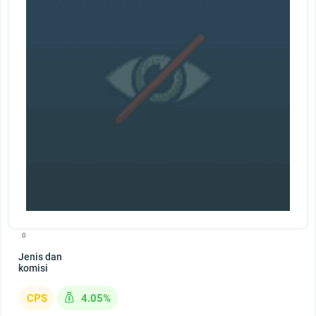
0
Jenis dan
komisi
CPS
4.05%