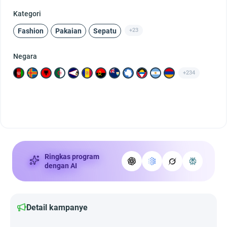
Kategori
Fashion
Pakaian
Sepatu
+23
Negara
+234
Ringkas program
dengan AI
Detail kampanye