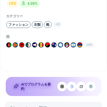
CPS
4.05%
カテゴリー
ファッション
衣類
靴
+23
国
+234
AIでプログラムを要
約