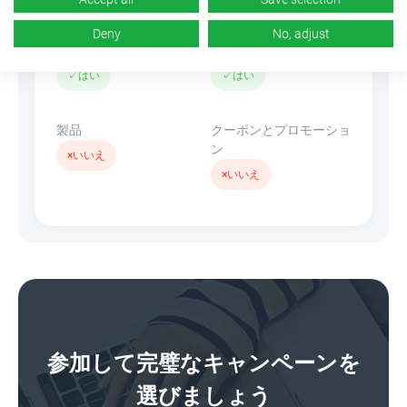
Deny
No, adjust
バナー
リンクを隠す
✓
はい
✓
はい
製品
クーポンとプロモーショ
ン
×
いいえ
×
いいえ
参加して完璧なキャンペーンを
選びましょう