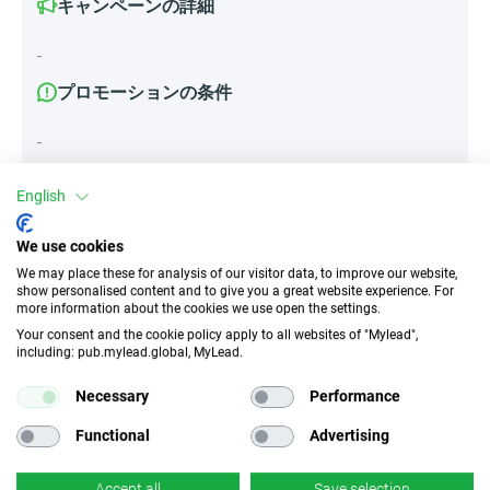
キャンペーンの詳細
-
プロモーションの条件
-
English
属性
We use cookies
We may place these for analysis of our visitor data, to improve our website,
デバイス
show personalised content and to give you a great website experience. For
モバイルデバイス
デスクトップ
タブレット
more information about the cookies we use open the settings.
Your consent and the cookie policy apply to all websites of "Mylead",
including: pub.mylead.global, MyLead.
トラフィックの種類
EPC
インセンティブなし
541.85 EUR
Necessary
Performance
Functional
Advertising
CR
ディープリンク
n/d
×
いいえ
Accept all
Save selection