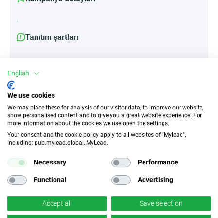
-
Tanıtım şartları
-
English
We use cookies
Öznitelikler
We may place these for analysis of our visitor data, to improve our website,
show personalised content and to give you a great website experience. For
Cihazlar
more information about the cookies we use open the settings.
Mobil cihazlar
Masaüstü
Tablet
Your consent and the cookie policy apply to all websites of "Mylead",
including: pub.mylead.global, MyLead.
Trafik türü
EPC
Necessary
Performance
Teşvik Yok
541.85 EUR
Functional
Advertising
CR
Derin bağlantı
Accept all
Save selection
v/y
×
Hayır