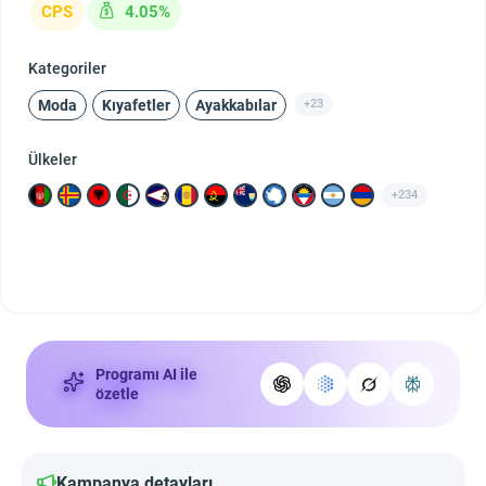
CPS
4.05%
Kategoriler
Moda
Kıyafetler
Ayakkabılar
+23
Ülkeler
+234
Programı AI ile
özetle
Kampanya detayları