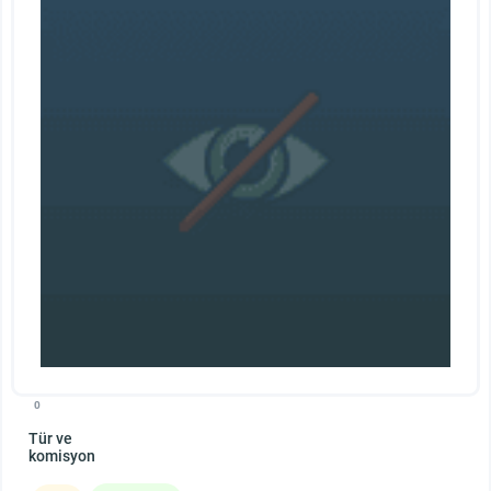
0
Tür ve
komisyon