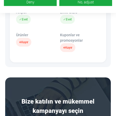
Deny
No, adjust
Afişler
Linki Gizle
✓
Evet
✓
Evet
Ürünler
Kuponlar ve
promosyonlar
×
Hayır
×
Hayır
Bize katılın ve mükemmel
kampanyayı seçin