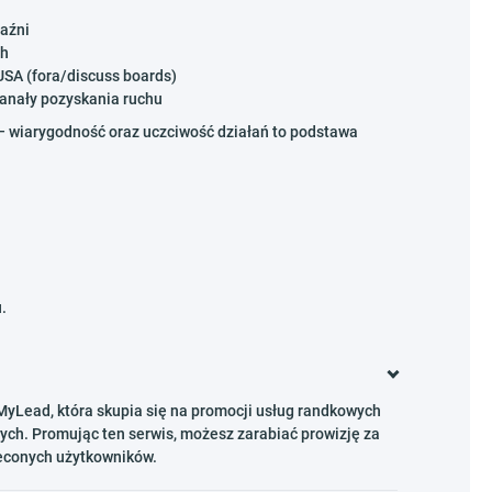
jaźni
ch
USA (fora/discuss boards)
kanały pozyskania ruchu
i – wiarygodność oraz uczciwość działań to podstawa
.
 MyLead, która skupia się na promocji usług randkowych
ch. Promując ten serwis, możesz zarabiać prowizję za
leconych użytkowników.