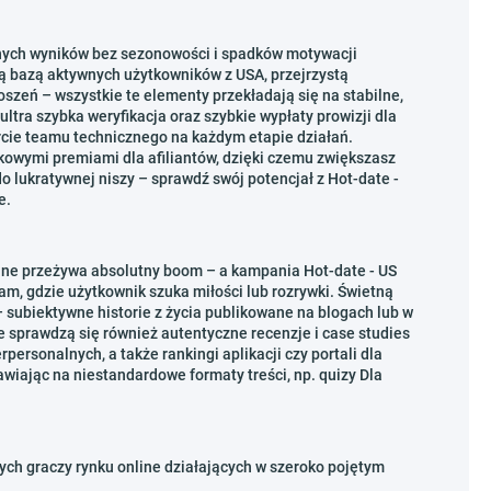
tnych wyników bez sezonowości i spadków motywacji
ą bazą aktywnych użytkowników z USA, przejrzystą
zeń – wszystkie te elementy przekładają się na stabilne,
ltra szybka weryfikacja oraz szybkie wypłaty prowizji dla
rcie teamu technicznego na każdym etapie działań.
owymi premiami dla afiliantów, dzięki czemu zwiększasz
do lukratywnej niszy – sprawdź swój potencjał z Hot-date -
e.
ine przeżywa absolutny boom – a kampania Hot-date - US
tam, gdzie użytkownik szuka miłości lub rozrywki. Świetną
subiektywne historie z życia publikowane na blogach lub w
 sprawdzą się również autentyczne recenzje i case studies
personalnych, a także rankingi aplikacji czy portali dla
wiając na niestandardowe formaty treści, np. quizy Dla
nych graczy rynku online działających w szeroko pojętym