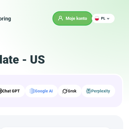
oring
Moje konto
PL
date - US
Chat GPT
Google AI
Grok
Perplexity