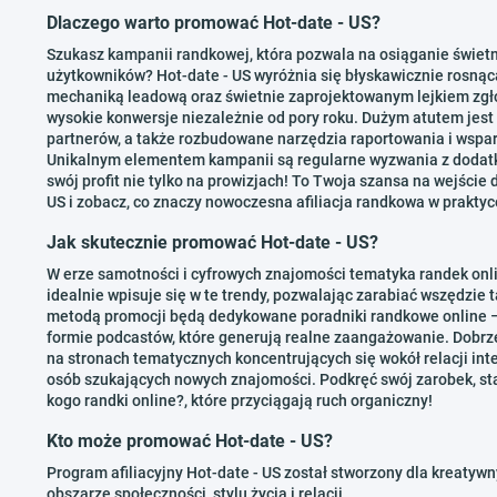
Dlaczego warto promować Hot-date - US?
Szukasz kampanii randkowej, która pozwala na osiąganie świe
użytkowników? Hot-date - US wyróżnia się błyskawicznie rosnąc
mechaniką leadową oraz świetnie zaprojektowanym lejkiem zgłos
wysokie konwersje niezależnie od pory roku. Dużym atutem jest u
partnerów, a także rozbudowane narzędzia raportowania i wspa
Unikalnym elementem kampanii są regularne wyzwania z dodatk
swój profit nie tylko na prowizjach! To Twoja szansa na wejście 
US i zobacz, co znaczy nowoczesna afiliacja randkowa w praktyc
Jak skutecznie promować Hot-date - US?
W erze samotności i cyfrowych znajomości tematyka randek onl
idealnie wpisuje się w te trendy, pozwalając zarabiać wszędzie 
metodą promocji będą dedykowane poradniki randkowe online – 
formie podcastów, które generują realne zaangażowanie. Dobrze
na stronach tematycznych koncentrujących się wokół relacji inter
osób szukających nowych znajomości. Podkręć swój zarobek, sta
kogo randki online?, które przyciągają ruch organiczny!
Kto może promować Hot-date - US?
Program afiliacyjny Hot-date - US został stworzony dla kreatyw
obszarze społeczności, stylu życia i relacji.