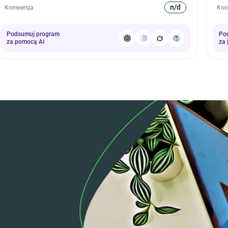
n/d
Konwersja
Kon
Podsumuj program
Po
za pomocą AI
za