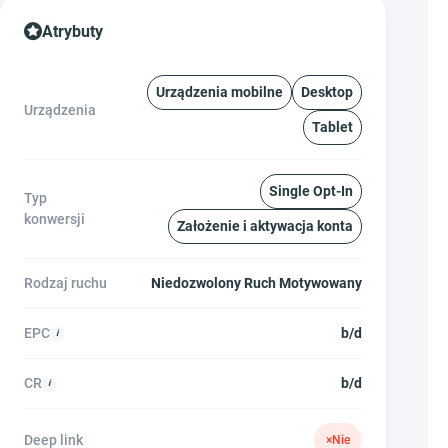
Atrybuty
Urządzenia mobilne
Desktop
Urządzenia
Tablet
Single Opt-In
Typ
konwersji
Założenie i aktywacja konta
Rodzaj ruchu
Niedozwolony Ruch Motywowany
EPC
b/d
CR
b/d
Deep link
×
Nie