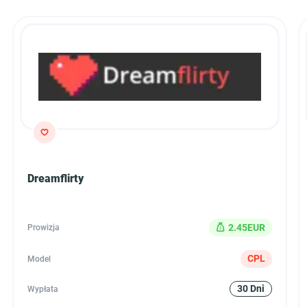
Dreamflirty
2.45EUR
Prowizja
CPL
Model
30 Dni
Wypłata