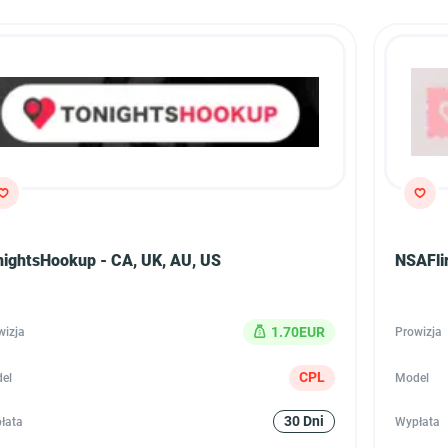
nightsHookup - CA, UK, AU, US
NSAFli
1.70EUR
wizja
Prowizja
CPL
el
Model
30 Dni
łata
Wypłata