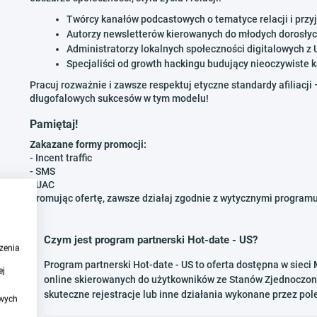
Twórcy kanałów podcastowych o tematyce relacji i przy
Autorzy newsletterów kierowanych do młodych dorosły
Administratorzy lokalnych społeczności digitalowych z 
Specjaliści od growth hackingu budujący nieoczywiste 
Pracuj rozważnie i zawsze respektuj etyczne standardy afiliacj
długofalowych sukcesów w tym modelu!
Pamiętaj!
Zakazane formy promocji:
- Incent traffic
- SMS
- UAC
Promując ofertę, zawsze działaj zgodnie z wytycznymi programu
Czym jest program partnerski Hot-date - US?
zenia
Program partnerski Hot-date - US to oferta dostępna w sieci
ej
online skierowanych do użytkowników ze Stanów Zjednoczony
skuteczne rejestracje lub inne działania wykonane przez po
owych