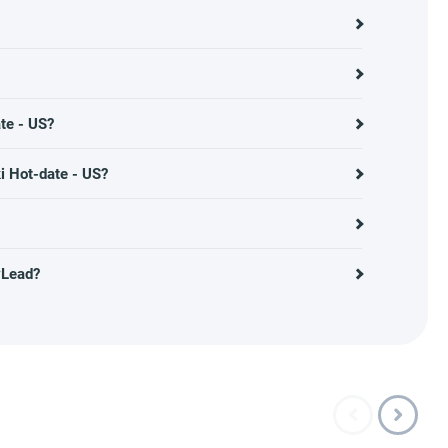
te - US?
ki Hot-date - US?
yLead?