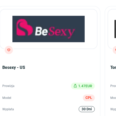
Besexy - US
To
1.47EUR
Prowizja
Pro
CPL
Model
Mod
30 Dni
Wypłata
Wyp