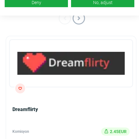
Benzer kampanyalar
Deny
No, adjust
Dreamflirty
2.45EUR
Komisyon