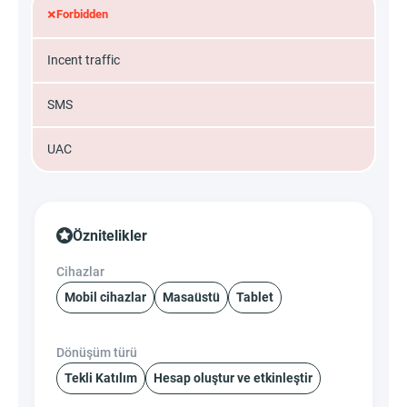
×
Forbidden
Incent traffic
SMS
UAC
Öznitelikler
Cihazlar
Mobil cihazlar
Masaüstü
Tablet
Dönüşüm türü
Tekli Katılım
Hesap oluştur ve etkinleştir