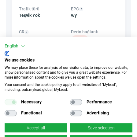
Trafik türü
EPC
Teşvik Yok
v/y
CR
Derin bağlantı
v/y
×
Hayır
English
Afişler
Linki Gizle
We use cookies
×
Hayır
✓
Evet
We may place these for analysis of our visitor data, to improve our website,
show personalised content and to give you a great website experience. For
more information about the cookies we use open the settings.
Your consent and the cookie policy apply to all websites of "Mylead",
Ürünler
Kuponlar ve
including: pub.mylead.global, MyLead.
promosyonlar
×
Hayır
×
Hayır
Necessary
Performance
Functional
Advertising
Accept all
Save selection