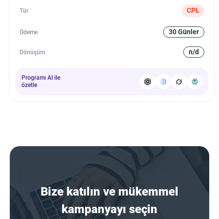
CPL
Tür
30 Günler
Ödeme
n/d
Dönüşüm
Programı AI ile
özetle
Bize katılın ve mükemmel
kampanyayı seçin