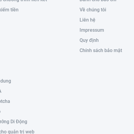
kiếm tiền
Về chúng tôi
Liên hệ
Impressum
Quy định
Chính sách bảo mật
 dung
A
ptcha
p
ưởng Di Động
cho quản trị web