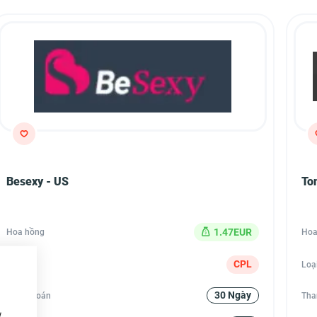
Besexy - US
To
1.47EUR
Hoa hồng
Hoa
CPL
Loại
Loạ
30 Ngày
Thanh toán
Tha
w