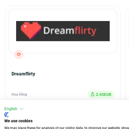
Dreamflirty
2.45EUR
Hoa hồng
CPL
Loại
English
30 Ngày
Thanh toán
We use cookies
We may place these for analysis of our visitor data, to improve our website, sho