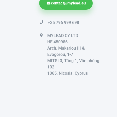
contact@mylead.eu
+35 796 999 698
MYLEAD CY LTD
HE 450986
Arch. Makariou III &
Evagorou, 1-7
MITSI 3, Tầng 1, Văn phòng
102
1065, Nicosia, Cyprus