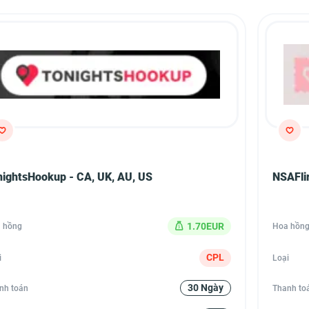
nightsHookup - CA, UK, AU, US
NSAFli
1.70EUR
 hồng
Hoa hồn
CPL
i
Loại
30 Ngày
nh toán
Thanh to