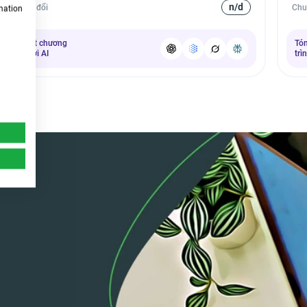
n/d
Chuyển đổi
Chu
rmation
Tóm tắt chương
Tó
trình với AI
trì