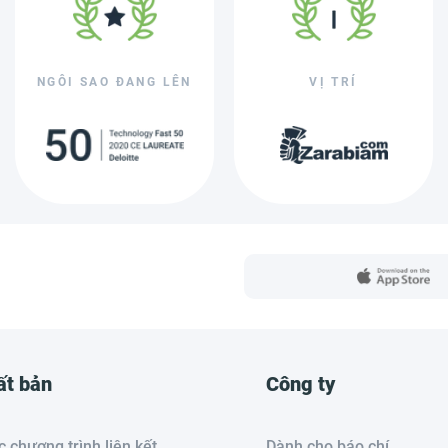
NGÔI SAO ĐANG LÊN
VỊ TRÍ
ất bản
Công ty
 chương trình liên kết
Dành cho báo chí