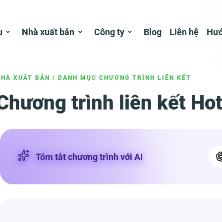
u
Nhà xuất bản
Công ty
Blog
Liên hệ
Hướ
NHÀ XUẤT BẢN
/
DANH MỤC CHƯƠNG TRÌNH LIÊN KẾT
Chương trình liên kết Ho
Tóm tắt chương trình với AI