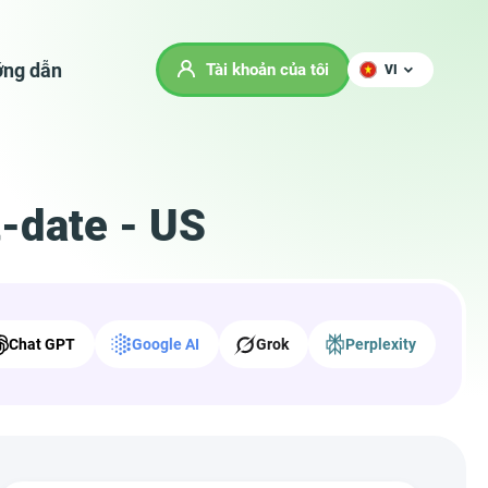
ng dẫn
Tài khoản của tôi
VI
t-date - US
Chat GPT
Google AI
Grok
Perplexity