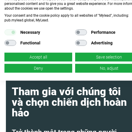
n/d
Chuyển đổi
personalised content and to give you a great website experience. For more info
about the cookies we use open the settings.
Your consent and the cookie policy apply to all websites of "Mylead", including:
Tóm tắt chương
pub.mylead.global, MyLead.
trình với AI
Necessary
Performance
Functional
Advertising
Accept all
Save selection
Deny
No, adjust
Tham gia với chúng tôi
và chọn chiến dịch hoàn
hảo