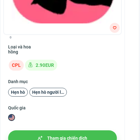
0
Loại và hoa
hồng
CPL
2.90EUR
Danh mục
Hẹn hò
Hẹn hò người lớn
Quốc gia
Tham gia chiến dịch